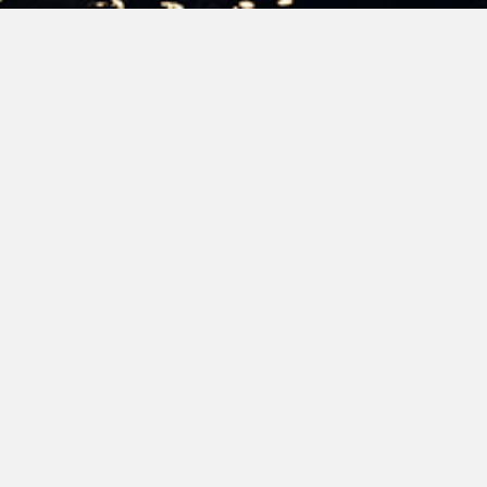
Benvenuto nel portale di e-procurement
Per accedere, inserisci le tue credenziali.
Se disponi del solo codice di pre-registrazione
Clicca qui